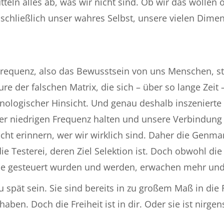
ütteln alles ab, was wir nicht sind. Ob wir das wolle
 schließlich unser wahres Selbst, unsere vielen Dim
Frequenz, also das Bewusstsein von uns Menschen, ste
e der falschen Matrix, die sich – über so lange Zeit
chnologischer Hinsicht. Und genau deshalb inszenierte 
iner niedrigen Frequenz halten und unsere Verbindun
icht erinnern, wer wir wirklich sind. Daher die Genma
 Testerei, deren Ziel Selektion ist. Doch obwohl di
gie gesteuert wurden und werden, erwachen mehr und
 zu spät sein. Sie sind bereits in zu großem Maß in d
aben. Doch die Freiheit ist in dir. Oder sie ist nirg