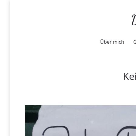
Über mich
G
Ke