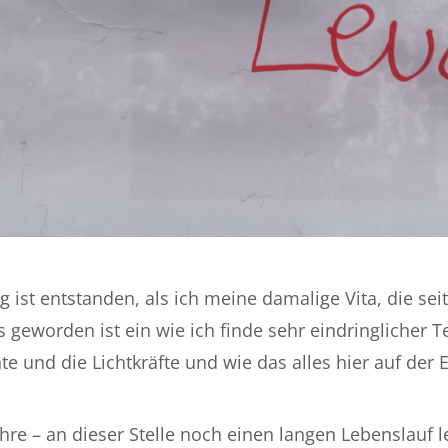
g ist entstanden, als ich meine damalige Vita, die se
geworden ist ein wie ich finde sehr eindringlicher Tex
 und die Lichtkräfte und wie das alles hier auf der 
hre – an dieser Stelle noch einen langen Lebenslauf l