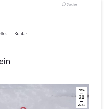
Search:
Search:
Suche
Suche
Archiv
Begleitung
Aktuelles
Kontakt
lles
Kontakt
ein
Nov.
20
2021